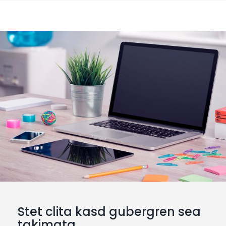
labore et dolore magna aliquyam erat, sed
diam voluptua.
Stet clita kasd gubergren sea
takimata