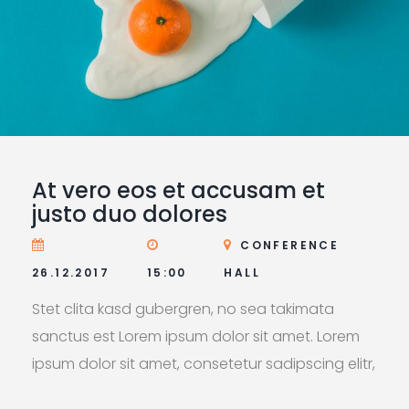
At vero eos et accusam et
justo duo dolores
CONFERENCE
26.12.2017
15:00
HALL
Stet clita kasd gubergren, no sea takimata
sanctus est Lorem ipsum dolor sit amet. Lorem
ipsum dolor sit amet, consetetur sadipscing elitr,
sed diam nonumy eirmod tempor invidunt ut