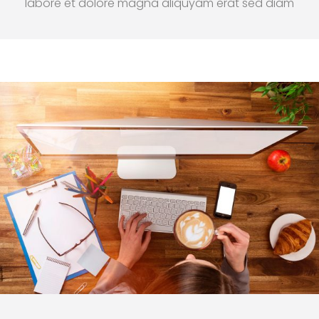
labore et dolore magna aliquyam erat sed diam
voluptua. At verost accusam justo dolores et ea
rebum stet clita kasd gubergren.