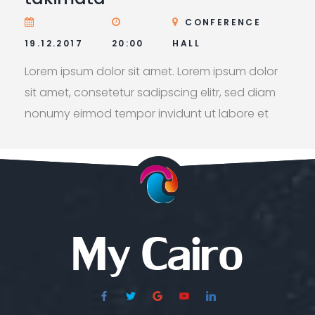
CONFERENCE
19.12.2017
20:00
HALL
Lorem ipsum dolor sit amet. Lorem ipsum dolor
sit amet, consetetur sadipscing elitr, sed diam
nonumy eirmod tempor invidunt ut labore et
dolore magna aliquyam erat, sed diam
voluptua. At vero eos et accusam et justo duo
dolores et ea rebum.