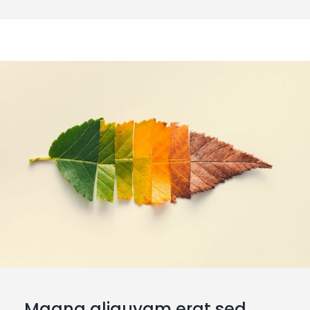
sed diam nonumy eirmod tempor invidunt ut
labore et dolore magna aliquyam erat, sed
diam voluptua.
Magna aliquyam erat sed