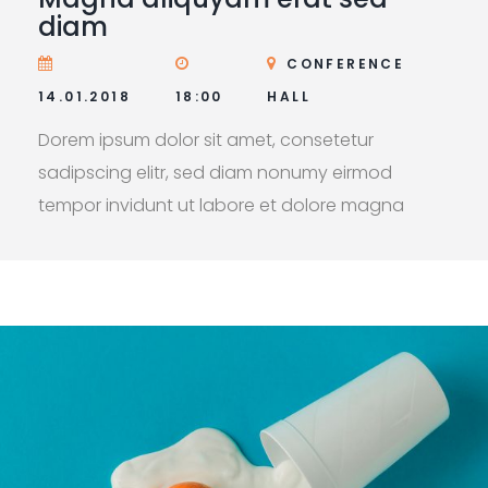
diam
CONFERENCE
14.01.2018
18:00
HALL
Dorem ipsum dolor sit amet, consetetur
sadipscing elitr, sed diam nonumy eirmod
tempor invidunt ut labore et dolore magna
aliquyam erat, sed diam voluptua. At vero eos
et accusam et justo duo dolores et ea rebum.