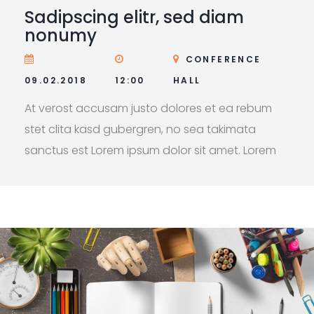
Sadipscing elitr, sed diam
nonumy
CONFERENCE
09.02.2018
12:00
HALL
At verost accusam justo dolores et ea rebum
stet clita kasd gubergren, no sea takimata
sanctus est Lorem ipsum dolor sit amet. Lorem
ipsum dolor sit amet, consetetur sadipscing elitr,
sed diam nonumy eirmod tempor invidunt ut
labore et dolore.